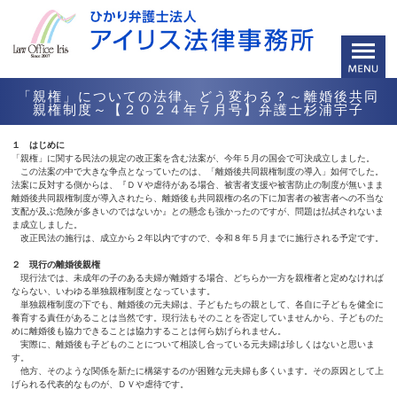
「親権」についての法律、どう変わる？～離婚後共同
親権制度～【２０２４年７月号】弁護士杉浦宇子
１ はじめに
「親権」に関する民法の規定の改正案を含む法案が、今年５月の国会で可決成立しました。
この法案の中で大きな争点となっていたのは、「離婚後共同親権制度の導入」如何でした。
法案に反対する側からは、『ＤＶや虐待がある場合、被害者支援や被害防止の制度が無いまま
離婚後共同親権制度が導入されたら、離婚後も共同親権の名の下に加害者の被害者への不当な
支配が及ぶ危険が多きいのではないか』との懸念も強かったのですが、問題は払拭されないま
ま成立しました。
改正民法の施行は、成立から２年以内ですので、令和８年５月までに施行される予定です。
２ 現行の離婚後親権
現行法では、未成年の子のある夫婦が離婚する場合、どちらか一方を親権者と定めなければ
ならない、いわゆる単独親権制度となっています。
単独親権制度の下でも、離婚後の元夫婦は、子どもたちの親として、各自に子どもを健全に
養育する責任があることは当然です。現行法もそのことを否定していませんから、子どものた
めに離婚後も協力できることは協力することは何ら妨げられません。
実際に、離婚後も子どものことについて相談し合っている元夫婦は珍しくはないと思いま
す。
他方、そのような関係を新たに構築するのが困難な元夫婦も多くいます。その原因として上
げられる代表的なものが、ＤＶや虐待です。