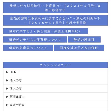
離婚に伴う財産給付 ～財産分与～【２０２３年１月号】弁
護士杉浦宇子
離婚慰謝料は不貞相手に請求できない？～最近の判例から
～【２０１９年１１月号】弁護士安田剛
離婚に関するよくある誤解（弁護士池田篤紀）
離婚後の子どもの養育費について
離婚の慰謝料
離婚の財産分与について
面接交渉は子どもの権利
コンテンツメニュー
HOME
法人の方
個人の方
顧問弁護士
弁護士紹介