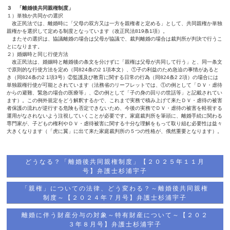
３ 「離婚後共同親権制度」
１）単独か共同かの選択
改正民法では、離婚時に「父母の双方又は一方を親権者と定める」として、共同親権か単独
親権かを選択して定める制度となっています（改正民法819条1項）。
またその選択は、協議離婚の場合は父母が協議で、裁判離婚の場合は裁判所が判決で行うこ
とになります。
２）婚姻時と同じ行使方法
改正民法は、婚姻時と離婚後の条文を分けずに「親権は父母が共同して行う」と、同一条文
で原則的な行使方法を定め（同824条の2 1項本文）、①子の利益のため急迫の事情があると
き（同824条の2 1項3号）②監護及び教育に関する日常の行為（同824条2 2項）の場合には
単独親権行使が可能とされています（法務省のリーフレットでは、①の例として「ＤＶ・虐待
からの避難、緊急の場合の医療等」、②の例として「子の身の回りの世話等」と記載されてい
ます）。この例外規定をどう解釈するかで、これまで実務で積み上げて来たＤＶ・虐待の被害
者保護の流れが逆行する危険も否定できないため、今後の実務でＤＶ・虐待の被害を軽視する
運用がなされないよう注視していくことが必要です。家庭裁判所を筆頭に、離婚手続に関わる
専門家が、子どもの権利やＤＶ・虐待被害に関する十分な理解をもって取り組む必要性は益々
大きくなります（「虎に翼」に出て来た家庭裁判所の５つの性格が、俄然重要となります）。
どうなる？「離婚後共同親権制度」【２０２５年１１月
号】弁護士杉浦宇子
「親権」についての法律、どう変わる？～離婚後共同親権
制度～【２０２４年７月号】弁護士杉浦宇子
離婚に伴う財産分与の対象～特有財産について～【２０２
３年８月号】弁護士杉浦宇子