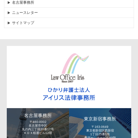
名古屋事務所
ニュースレター
サイトマップ
名古屋事務所
東京新宿事務所
〒460-0002
名古屋市中区
〒163-0649
丸の内三丁目20番17号
東京都新宿区西新宿
ＫＤＸ桜通ビル12階
1丁目25番1号
新宿センタービル49階