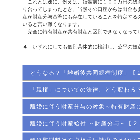
これとは逆に、例えば、婚姻前に１００万円の残高
り合ってしまったとき、当然その口座からは出金も
産が財産分与基準にも存在していることを特定する
いると言い難くなります。
完全に特有財産が共有財産と区別できなくなってし
４
いずれにしても個別具体的に検討し、公平の観点
どうなる？「離婚後共同親権制度」【
「親権」についての法律、どう変わる
離婚に伴う財産分与の対象～特有財産
離婚に伴う財産給付 ～財産分与～【