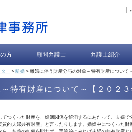
人の方
顧問弁護士
弁護士紹介
レター
>
離婚
>
離婚に伴う財産分与の対象～特有財産について
象～特有財産について～【２０２３
てつくった財産を、婚姻関係を解消するにあたって、夫婦で
質的夫婦共有財産」と言ったりします。婚姻中につくった財
から、名義の如何を問わず、実質的にみれば夫婦の共有財産と