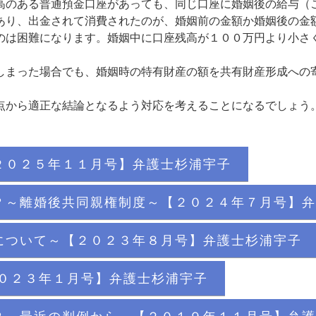
のある普通預金口座があっても、同じ口座に婚姻後の給与（
あり、出金されて消費されたのが、婚姻前の金額か婚姻後の金
のは困難になります。婚姻中に口座残高が１００万円より小さ
まった場合でも、婚姻時の特有財産の額を共有財産形成への
から適正な結論となるよう対応を考えることになるでしょう
２０２５年１１月号】弁護士杉浦宇子
？～離婚後共同親権制度～【２０２４年７月号】弁
について～【２０２３年８月号】弁護士杉浦宇子
２０２３年１月号】弁護士杉浦宇子