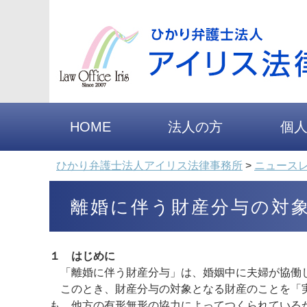
HOME
法人の方
個
ひかり弁護士法人アイリス法律事務所
>
ニュース
離婚に伴う財産分与の対
１ はじめに
「離婚に伴う財産分与」は、婚姻中に夫婦が協働し
このとき、財産分与の対象となる財産のことを「実
も、他方の有形無形の協力によってつくられている