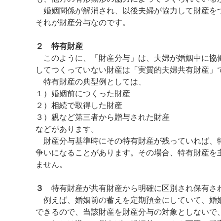
婚姻関係が解消され、以後夫婦が協力して財産をつ
それが財産分与なのです。
２ 特有財産
このように、「財産分与」は、夫婦が婚姻中に協働
してつくっていない財産は「実質的夫婦共有財産」
特有財産の典型例としては、
１）婚姻前につくった財産
２）相続で取得した財産
３）親など第三者から贈与された財産
などがあります。
財産分与基準時にその特有財産が残っていれば、特
争いになることがあります。その場合、特有財産を
ません。
３
特有財産が共有財産から明確に区別され保有され
例えば、婚姻前の蓄えを定期預金にしていて、婚姻
できるので、当該財産を財産分与の対象としないで