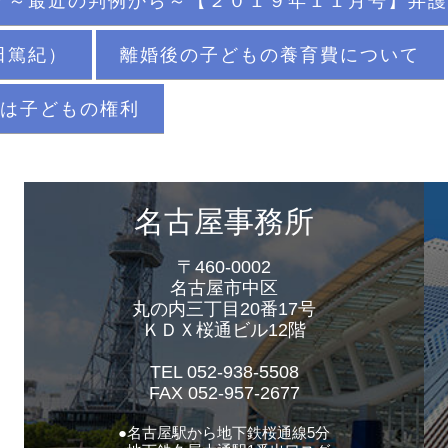
？～最近の判例から～【２０１９年１１月号】弁護
田篤紀）
離婚後の子どもの養育費について
は子どもの権利
名古屋事務所
〒460-0002
名古屋市中区
丸の内三丁目20番17号
ＫＤＸ桜通ビル12階
TEL 052-938-5508
FAX 052-957-2677
●名古屋駅から地下鉄桜通線5分