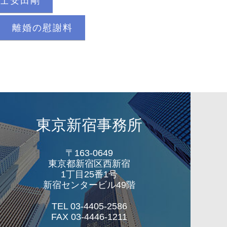
士安田剛
離婚の慰謝料
東京新宿事務所
〒163-0649
東京都新宿区西新宿
1丁目25番1号
新宿センタービル49階
TEL 03-4405-2586
FAX 03-4446-1211