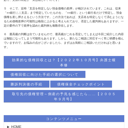
５ そこで、近時「支店を特定しない預金債権の差押」が検討されて
います。これは、従来
「○○銀行△△支店」まで特定していたもの
を、「○○銀行」という銀行名だけで特定し、預金
債権を差し押さ
えるという方法です。この方法であれば、支店名を特定しなくて済
むようにな
るため債権差押の可能性は格段に上がると考えられて
おり、否定した裁判例もありますが、一
定の要件の下で差押を認め
た裁判例も複数存在します。
６ 最高裁の判断は出ていませんので、最高裁がこれを否定してし
まえば今回ご紹介した内容
は無駄になってしまう可能性もありま
す。しかし、新たなご相談に対応すべく常に研鑽を積ん
でいますの
で、お悩みの点がございましたら、まずはお気軽にご相談いただけ
ればと思いま
す。
効果的な債権回収とは？【２０２２年１０月号】弁護士榎
本修
債権回収に向けた手続の選択について
勝訴判決後の手続
債権保全チェックポイント
取引先の債権管理～倒産の予兆を感じたら……【２００５
年９月号】
コンテンツメニュー
HOME