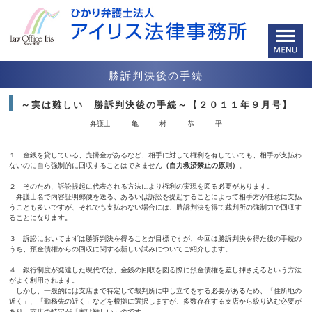
勝訴判決後の手続
～実は難しい 勝訴判決後の手続～【２０１１年９月号】
弁護士 亀 村 恭 平
１ 金銭を貸している、売掛金があるなど、相手に対して権利を有し
ていても、相手が支払わ
ないのに自ら強制的に回収することはで
きません
（自力救済禁止の原則）
。
２ そのため、訴訟提起に代表される方法により権利の実現を図る
必要があります。
弁護士名で内容証明郵便を送る、あるいは訴訟を提起すること
によって相手方が任意に支払
うことも多いですが、それでも支払
わない場合には、勝訴判決を得て裁判所の強制力で回収す
ること
になります。
３ 訴訟においてまずは勝訴判決を得ることが目標ですが、今回は
勝訴判決を得た後の手続の
うち、預金債権からの回収に関する新
しい試みについてご紹介します。
４ 銀行制度が発達した現代では、金銭の回収を図る際に預金債権
を差し押さえるという方法
がよく利用されます。
しかし、一般的には支店まで特定して裁判所に申し立てをする
必要があるため、「住所地の
近く」、「勤務先の近く」などを根拠
に選択しますが、多数存在する支店から絞り込む必要が
あり、支店
の特定が「実は難しい」のです。