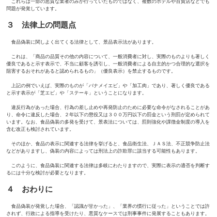
これらは一部の悪質な業者のみが行っていたものではなく、複数のホテルや百貨店などでも
問題が発覚しています。
３ 法律上の問題点
食品偽装に関しよく出てくる法律として、景品表示法があります。
これは、「
商品の品質その他の内容について、一般消費者に対し、実際のものよりも著しく
優良であると示す表示で、不当に顧客を誘引し、一般消費者による自主的かつ合理的な選択を
阻害するおそれがあると認められるもの」（優良表示）を禁止するものです。
上記の例でいえば、実際のものが「バナメイエビ」や「加工肉」であり、著しく優良である
と示す表示が「芝エビ」や「ステーキ」ということになります。
違反行為があった場合、行為の差し止めや再発防止のために必要な命令がなされることがあ
り、命令に違反した場合、２年以下の懲役又は３００万円以下の罰金という刑罰が定められて
います。なお、食品偽装の多発を受けて、景表法については、罰則強化や課徴金制度の導入を
含む改正も検討されています。
そのほか、食品の表示に関連する法律を挙げると、食品衛生法、ＪＡＳ法、不正競争防止法
などがありますし、偽装の内容によっては刑法上の詐欺罪に該当する可能性もあります。
このように、食品偽装に関連する法律は多岐にわたりますので、実際に表示の適否を判断す
るには十分な検討が必要となります。
４ おわりに
食品偽装が発覚した場合、「認識が甘かった」、「業界の慣行に従った」ということでは許
されず、行政による指導を受けたり、悪質なケースでは刑事事件に発展することもあります。