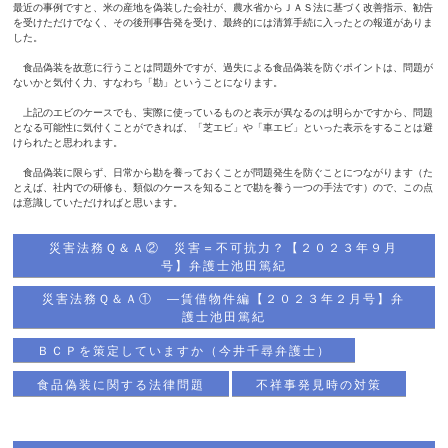
最近の事例ですと、米の産地を偽装した会社が、農水省からＪＡＳ法に基づく改善指示、勧告
を受けただけでなく、その後刑事告発を受け、最終的には清算手続に入ったとの報道がありま
した。
食品偽装を故意に行うことは問題外ですが、過失による食品偽装を防ぐポイントは、問題が
ないかと気付く力、すなわち「勘」ということになります。
上記のエビのケースでも、実際に使っているものと表示が異なるのは明らかですから、問題
となる可能性に気付くことができれば、「芝エビ」や「車エビ」といった表示をすることは避
けられたと思われます。
食品偽装に限らず、日常から勘を養っておくことが問題発生を防ぐことにつながります（た
とえば、社内での研修も、類似のケースを知ることで勘を養う一つの手法です）ので、この点
は意識していただければと思います。
災害法務Ｑ＆Ａ② 災害＝不可抗力？【２０２３年９月
号】弁護士池田篤紀
災害法務Ｑ＆Ａ① ―賃借物件編【２０２３年２月号】弁
護士池田篤紀
ＢＣＰを策定していますか（今井千尋弁護士）
食品偽装に関する法律問題
不祥事発見時の対策