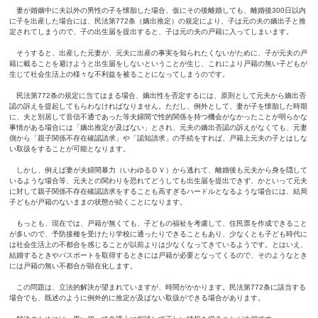
妻が婚姻中に夫以外の男性の子を懐胎した場合、仮にその後離婚しても、離婚後300日以内
に子を出産した場合には、民法第772条（嫡出推定）の規定により、子は元の夫の嫡出子と推
定されてしまうので、子の出生届を提出すると、子は元の夫の戸籍に入ってしまいます。
そうすると、出産した元妻が、元夫に出産の事実を知られたくないがために、子が元夫の戸
籍に載ることを避けようと出生届をしないということが生じ、これにより戸籍の無い子どもが
生じて社会生活上の様々な不利益を被ることになってしまうのです。
民法第772条の規定に当てはまる場合、嫡出性を否定するには、原則として元夫から嫡出否
認の訴えを提起してもらわなければなりません。ただし、例外として、妻が子を懐胎した時期
に、夫と別居して音信不通であった等夫婦間で性的関係を持つ機会がなかったことが明らかな
事情がある場合には「嫡出推定が及ばない」とされ、元夫の嫡出否認の訴えがなくても、元妻
側から「親子関係不存在確認請求」や「認知請求」の手続をすれば、戸籍上元夫の子とはしな
い取扱をすることが可能となります。
しかし、例えば妻が夫婦間暴力（いわゆるＤＶ）から逃れて、離婚後も元夫から身を隠して
いるような場合等、元夫との関わりを恐れてどうしても出生届を提出できず、かといって元夫
に対して親子関係不存在確認請求をすることも高すぎるハードルとなるような場合には、結局
子どもが戸籍のないままの状態が続くことになります。
もっとも、現在では、戸籍が無くても、子どもの福祉を考慮して、住民票を作成できること
が多いので、予防接種を受けたり学校に通ったりできることもあり、少なくとも子ども時代に
は社会生活上の不都合を感じることが以前よりは少なくなってきているようです。とはいえ、
結婚するときやパスポートを取得するときには戸籍が必要となってくるので、そのようなとき
には戸籍の無い不都合が顕在化します。
この問題は、立法的解決が望まれていますが、時間がかかります。民法第772条に該当する
場合でも、既述のように例外的に推定が及ばない取扱ができる場合があります。