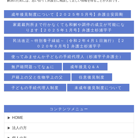
解決のためには、思い切って弁護士に相談して正しい情報を得ることが大切です。
成年後見制度について【２０２５年５月号】弁護士安田剛
家庭裁判所まで行かなくても和解や調停の成立が可能にな
ります【２０２５年１月号】弁護士杉浦宇子
民法改正～特別養子縁組～（令和２年４月１日施行）【２
０２０年６月号】弁護士杉浦宇子
使ってみませんか子どもの手続代理人（杉浦宇子弁護士）
無戸籍問題ってなぁに
成年後見Ｑ＆Ａ
戸籍上の父と生物学上の父
任意後見制度
子どもの手続代理人制度
未成年後見制度について
コンテンツメニュー
HOME
法人の方