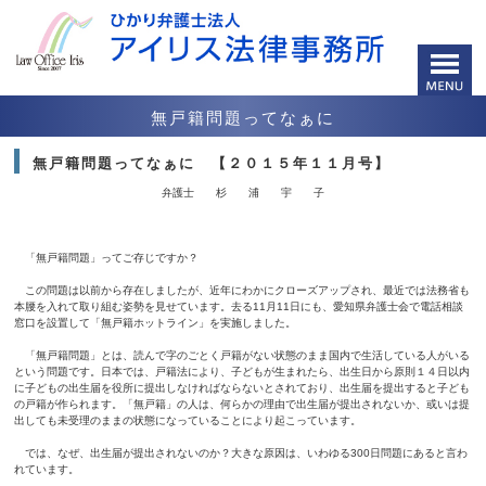
無戸籍問題ってなぁに
無戸籍問題ってなぁに 【２０１５年１１月号】
弁護士 杉 浦 宇 子
「無戸籍問題」ってご存じですか？
この問題は以前から存在しましたが、近年にわかにクローズアップされ、最近では法務省も
本腰を入れて取り組む姿勢を見せています。去る11月11日にも、愛知県弁護士会で電話相談
窓口を設置して「無戸籍ホットライン」を実施しました。
「無戸籍問題」とは、読んで字のごとく戸籍がない状態のまま国内で生活している人がいる
という問題です。日本では、戸籍法により、子どもが生まれたら、出生日から原則１４日以内
に子どもの出生届を役所に提出しなければならないとされており、出生届を提出すると子ども
の戸籍が作られます。「無戸籍」の人は、何らかの理由で出生届が提出されないか、或いは提
出しても未受理のままの状態になっていることにより起こっています。
では、なぜ、出生届が提出されないのか？大きな原因は、いわゆる300日問題にあると言わ
れています。