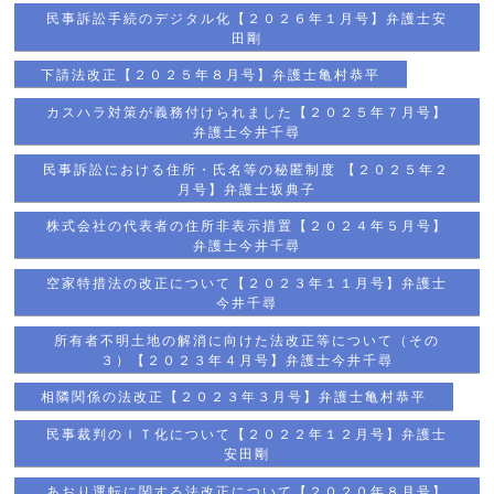
民事訴訟手続のデジタル化【２０２６年１月号】弁護士安
田剛
下請法改正【２０２５年８月号】弁護士亀村恭平
カスハラ対策が義務付けられました【２０２５年７月号】
弁護士今井千尋
民事訴訟における住所・氏名等の秘匿制度 【２０２５年２
月号】弁護士坂典子
株式会社の代表者の住所非表示措置【２０２４年５月号】
弁護士今井千尋
空家特措法の改正について【２０２３年１１月号】弁護士
今井千尋
所有者不明土地の解消に向けた法改正等について（その
３）【２０２３年４月号】弁護士今井千尋
相隣関係の法改正【２０２３年３月号】弁護士亀村恭平
民事裁判のＩＴ化について【２０２２年１２月号】弁護士
安田剛
あおり運転に関する法改正について【２０２０年８月号】