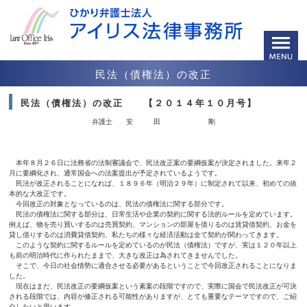
民法（債権法）の改正
民法（債権法）の改正 【２０１４年１０月号】
弁護士 安 田 剛
本年８月２６日に法務省の法制審議会で、民法改正案の要綱仮案が決定されました。来年２
月に要綱化され、通常国会への法案提出が予定されているようです。
民法が改正されることになれば、１８９６年（明治２９年）に制定されて以来、初めての抜
本的な大改正です。
今回改正の対象となっているのは、民法の債権法に関する部分です。
民法の債権法に関する部分は、日常生活や企業の契約に関する法的ルールを定めています。
例えば、物を売り買いするのは売買契約、マンションの部屋を借りるのは賃貸借契約、お金を
貸し借りするのは消費貸借契約、私たちの様々な経済活動は全て契約が関わってきます。
このような契約に関するルールを定めているのが民法（債権法）ですが、実は１２０年以上
も前の明治時代に作られたままで、大きな改正は為されてきませんでした。
そこで、今日の社会情勢に適合させる必要があるということで今回改正されることになりま
した。
現在はまだ、民法改正の要綱仮案という素案の段階ですので、実際に国会で民法改正が可決
される段階では、内容が修正される可能性がありますが、とても重要なテーマですので、ご紹
介したいと思います。