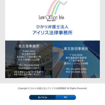
名古屋事務所
東京新宿事務所
〒460-0002
名古屋市中区
〒163-0649
丸の内三丁目20番17号
東京都新宿区西新宿
ＫＤＸ桜通ビル12階
1丁目25番1号
新宿センタービル49階
TEL 052-938-5508
FAX 052-957-2677
TEL 03-4405-2586
FAX 03-4446-1211
●名古屋駅から地下鉄桜通線5分
●地下鉄久屋大通駅1番出口スグ
Copyright © ひかり弁護士法人アイリス法律事務所 All Rights Reserved.
モバイル
PC