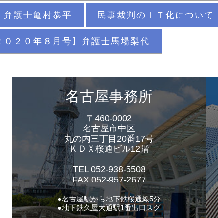
】弁護士亀村恭平
民事裁判のＩＴ化について
２０２０年８月号】弁護士馬場梨代
名古屋事務所
〒460-0002
名古屋市中区
丸の内三丁目20番17号
ＫＤＸ桜通ビル12階
TEL 052-938-5508
FAX 052-957-2677
●名古屋駅から地下鉄桜通線5分
●地下鉄久屋大通駅1番出口スグ