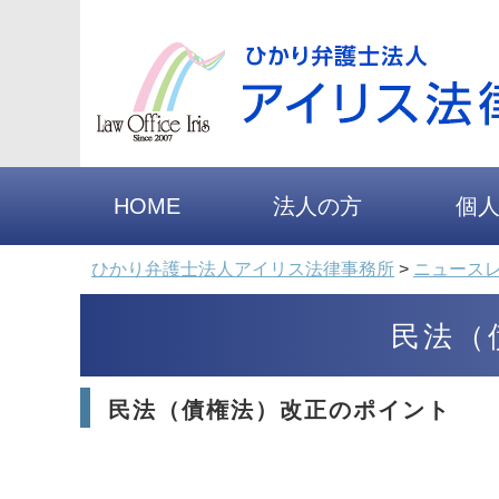
HOME
法人の方
個
ひかり弁護士法人アイリス法律事務所
>
ニュース
民法（
民法（債権法）改正のポイント 