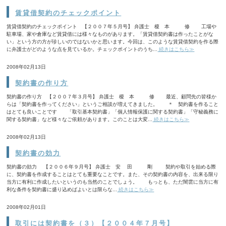
賃貸借契約のチェックポイント
賃貸借契約のチェックポイント 【２００７年５月号】 弁護士 榎 本 修 工場や
駐車場、家や倉庫など賃貸借には様々なものがあります。「賃貸借契約書は作ったことがな
い」という方の方が珍しいのではないかと思います。今回は、このような賃貸借契約を作る際
に弁護士がどのような点を見ているか。チェックポイントのうち...
続きはこちら≫
2008年02月13日
契約書の作り方
契約書の作り方 【２００７年３月号】 弁護士 榎 本 修 最近、顧問先の皆様か
らは「契約書を作ってください」というご相談が増えてきました。 ＊ 契約書を作ること
はとても良いことです 「取引基本契約書」「個人情報保護に関する契約書」「守秘義務に
関する契約書」など様々なご依頼があります。このことは大変...
続きはこちら≫
2008年02月13日
契約書の効力
契約書の効力 【２００６年９月号】 弁護士 安 田 剛 契約や取引を始める際
に、契約書を作成することはとても重要なことです。また、その契約書の内容を、出来る限り
当方に有利に作成したいというのも当然のことでしょう。 もっとも、ただ闇雲に当方に有
利な条件を契約書に盛り込めばよいとは限らな...
続きはこちら≫
2008年02月01日
取引には契約書を（３）【２００４年７月号】