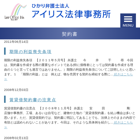
契約書
2011年06月14日
期限の利益喪失条項
期限の利益喪失条項 【２０１１年５月号】 弁護士 今 井 千 尋 今回
は、契約書を作成する際の重要なポイントである(特に債権者にとっては契約書を作成する理
由の１つと言っても過言ではありません。）期限の利益喪失条項についてご説明したいと思い
ます。１ 「期限の利益」とは 例えば、物を売買する契約を締結する際に...
続きはこちら
≫
2008年12月03日
賃貸借契約書の注意点
賃貸借契約書の注意点 【２００８年１１月号】 弁護士 安 田 剛
店舗や事務所、工場、あるいは自宅など、建物や土地の「賃貸借契約書」を結ぶ機会は多いと
思います。ただ、賃貸借契約では、契約書に明記してあることでも、法律上そのままの内容で
有効とは認められないことがあります。今回は、そのような具体例を紹介し...
続きはこちら
≫
2008年02月13日