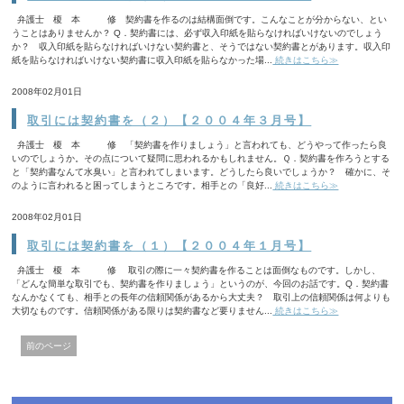
弁護士 榎 本 修 契約書を作るのは結構面倒です。こんなことが分からない、とい
うことはありませんか？ Q．契約書には、必ず収入印紙を貼らなければいけないのでしょう
か？ 収入印紙を貼らなければいけない契約書と、そうではない契約書とがあります。収入印
紙を貼らなければいけない契約書に収入印紙を貼らなかった場...
続きはこちら≫
2008年02月01日
取引には契約書を（２）【２００４年３月号】
弁護士 榎 本 修 「契約書を作りましょう」と言われても、どうやって作ったら良
いのでしょうか。その点について疑問に思われるかもしれません。Ｑ．契約書を作ろうとする
と「契約書なんて水臭い」と言われてしまいます。どうしたら良いでしょうか？ 確かに、そ
のように言われると困ってしまうところです。相手との「良好...
続きはこちら≫
2008年02月01日
取引には契約書を（１）【２００４年１月号】
弁護士 榎 本 修 取引の際に一々契約書を作ることは面倒なものです。しかし、
「どんな簡単な取引でも、契約書を作りましょう」というのが、今回のお話です。Q．契約書
なんかなくても、相手との長年の信頼関係があるから大丈夫？ 取引上の信頼関係は何よりも
大切なものです。信頼関係がある限りは契約書など要りません...
続きはこちら≫
前のページ