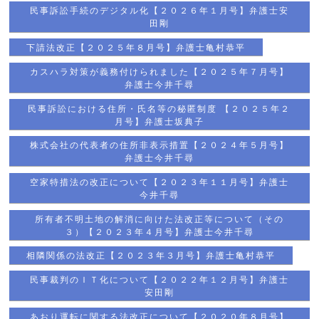
民事訴訟手続のデジタル化【２０２６年１月号】弁護士安
田剛
下請法改正【２０２５年８月号】弁護士亀村恭平
カスハラ対策が義務付けられました【２０２５年７月号】
弁護士今井千尋
民事訴訟における住所・氏名等の秘匿制度 【２０２５年２
月号】弁護士坂典子
株式会社の代表者の住所非表示措置【２０２４年５月号】
弁護士今井千尋
空家特措法の改正について【２０２３年１１月号】弁護士
今井千尋
所有者不明土地の解消に向けた法改正等について（その
３）【２０２３年４月号】弁護士今井千尋
相隣関係の法改正【２０２３年３月号】弁護士亀村恭平
民事裁判のＩＴ化について【２０２２年１２月号】弁護士
安田剛
あおり運転に関する法改正について【２０２０年８月号】