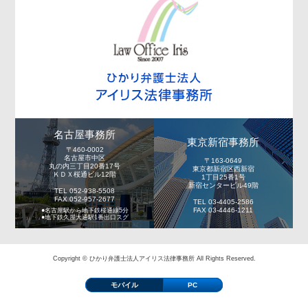
名古屋事務所
東京新宿事務所
〒460-0002
名古屋市中区
〒163-0649
丸の内三丁目20番17号
東京都新宿区西新宿
ＫＤＸ桜通ビル12階
1丁目25番1号
新宿センタービル49階
TEL 052-938-5508
FAX 052-957-2677
TEL 03-4405-2586
FAX 03-4446-1211
●名古屋駅から地下鉄桜通線5分
●地下鉄久屋大通駅1番出口スグ
Copyright © ひかり弁護士法人アイリス法律事務所 All Rights Reserved.
モバイル
PC