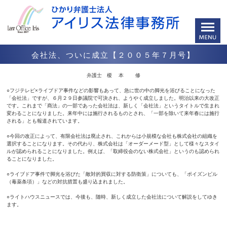
会社法、ついに成立【２００５年７月号】
弁護士 榎 本 修
○フジテレビ×ライブドア事件などの影響もあって、急に世の中の脚光を浴びることになった
「会社法」ですが、６月２９日参議院で可決され、ようやく成立しました。明治以来の大改正
です。これまで「商法」の一部であった会社法は、新しく「会社法」というタイトルで生まれ
変わることになりました。来年中には施行されるものとされ、「一部を除いて来年春には施行
される」とも報道されています。
○今回の改正によって、有限会社法は廃止され、これからは小規模な会社も株式会社の組織を
選択することになります。その代わり、株式会社は「オーダーメード型」として様々なスタイ
ルが認められることになりました。例えば、「取締役会のない株式会社」というのも認められ
ることになりました。
○ライブドア事件で脚光を浴びた「敵対的買収に対する防衛策」についても、「ポイズンピル
（毒薬条項）」などの対抗措置も盛り込まれました。
○ライトハウスニュースでは、今後も、随時、新しく成立した会社法について解説をしてゆき
ます。