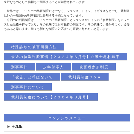
身近なものとして信頼も一層高まることが期待されています。
世界では、アメリカの陪審制度だけでなく、フランス、ドイツ、イギリスなどでも、裁判官
以外の一般国民が刑事裁判に参加する手続になっています。
今回の裁判員制度は、アメリカの「陪審制度」とフランスやドイツの「参審制度」をミック
スした性格を持っており、その意味では日本独特の制度です。その意味で、分かりにくい点等
もあると思います。我々も新たな制度に対応すべく研鑽に努めたいと思います。
特殊詐欺の被害回復方法
最近の特殊詐欺事情【２０２４年６月号】弁護士亀村恭平
刑事事件
少年付添人
被害者参加制度
「被告」と呼ばないで
裁判員制度Ｑ＆Ａ
刑事事件について
裁判員制度について【２００４年３月号】
コンテンツメニュー
HOME