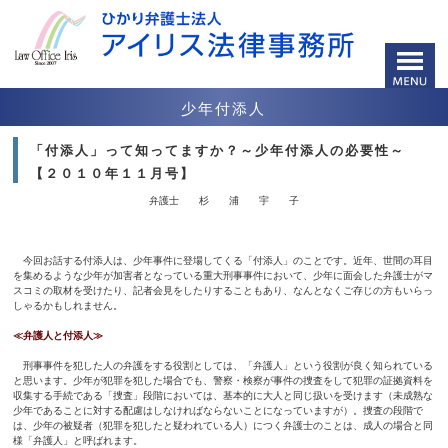
少年付添人
「付添人」って知ってますか？～少年付添人の必要性～
【２０１０年１１月号】
弁護士 杉 浦 宇 子
今回お話する付添人は、少年事件に登場してくる「付添人」のことです。近年、世間の耳目
を集めるような少年が加害者となっている重大刑事事件において、少年に面会した弁護士がマ
スコミの取材を受けたり、記者会見をしたりすることもあり、なんとなくご存じの方もいらっ
しゃるかもしれません。
≪弁護人と付添人≫
刑事事件を犯した人の弁護をする役割としては、「弁護人」という役割が良く知られている
と思います。少年が犯罪を犯した場合でも、警察・検察が事件の捜査をして犯罪の証拠資料を
収集する手続である「捜査」段階においては、基本的に大人と同じ扱いを受けます（未成熟な
少年であることに対する配慮はしなければならないことになっていますが）。捜査の段階で
は、少年の被疑者（犯罪を犯したと疑われている人）につく弁護士のことは、成人の場合と同
様「弁護人」と呼ばれます。