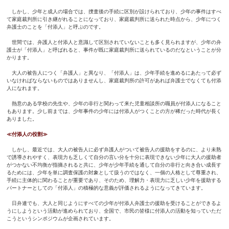
しかし、少年と成人の場合では、捜査後の手続に区別が設けられており、少年の事件はすべ
て家庭裁判所に引き継がれることになっており、家庭裁判所に送られた時点から、少年につく
弁護士のことを「付添人」と呼ぶのです。
世間では、弁護人と付添人と意識して区別されていないことも多く見られますが、少年の弁
護士が「付添人」と呼ばれると、事件が既に家庭裁判所に送られているのだなということが分
かります。
大人の被告人につく「弁護人」と異なり、「付添人」は、少年手続を進めるにあたって必ず
いなければならないものではありませんし、家庭裁判所の許可があれば弁護士でなくても付添
人になれます。
熱意のある学校の先生や、少年の非行と関わって来た児童相談所の職員が付添人になること
もあります。少し前までは、少年事件の少年には付添人がつくことの方が稀だった時代が長く
ありました。
≪付添人の役割≫
しかし、最近では、大人の被告人に必ず弁護人がついて被告人の援助をするのに、より未熟
で誘導されやすく、表現力も乏しくて自分の言い分を十分に表現できない少年に大人の援助者
がつかない不均衡が指摘されると共に、少年が少年手続を通して自分の非行と向き合い成長す
るためには、少年を単に調査保護の対象として扱うのではなく、一個の人格として尊重され、
手続に主体的に関わることが重要であり、そのため、理解力・表現力に乏しい少年を援助する
パートナーとしての「付添人」の積極的な意義が評価されるようになってきています。
日弁連でも、大人と同じようにすべての少年が付添人弁護士の援助を受けることができるよ
うにしようという活動が進められており、全国で、市民の皆様に付添人の活動を知っていただ
こうというシンポジウムが企画されています。