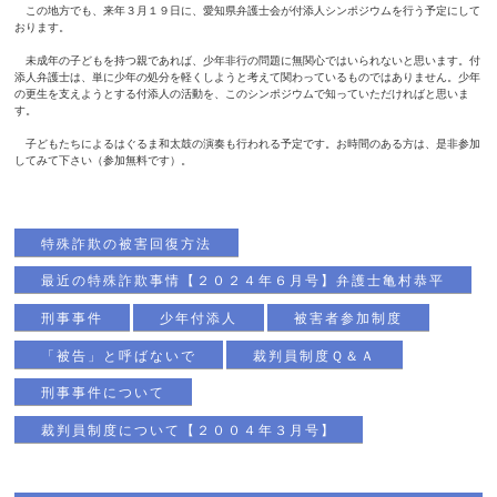
この地方でも、来年３月１９日に、愛知県弁護士会が付添人シンポジウムを行う予定にして
おります。
未成年の子どもを持つ親であれば、少年非行の問題に無関心ではいられないと思います。付
添人弁護士は、単に少年の処分を軽くしようと考えて関わっているものではありません。少年
の更生を支えようとする付添人の活動を、このシンポジウムで知っていただければと思いま
す。
子どもたちによるはぐるま和太鼓の演奏も行われる予定です。お時間のある方は、是非参加
してみて下さい（参加無料です）。
特殊詐欺の被害回復方法
最近の特殊詐欺事情【２０２４年６月号】弁護士亀村恭平
刑事事件
少年付添人
被害者参加制度
「被告」と呼ばないで
裁判員制度Ｑ＆Ａ
刑事事件について
裁判員制度について【２００４年３月号】