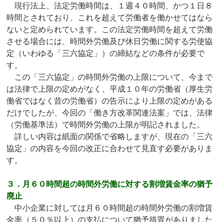
現行法上、法定労働時間は、１週４０時間、かつ１日８
時間とされており、これを超えて労働者を働かせてはなら
ないと定められています。この法定労働時間を超えて労働
させる場合には、時間外労働及び休日労働に関する労使協
定（いわゆる「三六協定」）の締結などの条件が必要で
す。
この「三六協定」の時間外労働の上限について、今まで
は法律で上限の定めがなく、平成１０年の労働省（厚生労
働省ではなく昔の労働省）の告示により上限の定めがある
だけでしたが、今回の「働き方改革関連法案」では、法律
（労働基準法）で時間外労働の上限が明記されました。
詳しい内容は紙面の関係で省略しますが、現在の「三六
協定」の内容を今回の改正に合わせて見直す必要がありま
す。
３．月６０時間超の時間外労働に対する割増賃金率の猶予
廃止
中小企業に対しては月６０時間超の時間外労働の割増賃
金率（５０％以上）の支払について猶予措置がありました