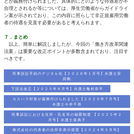
とが義務付けられました。具体的にどのような待遇差が不
合理とされるか等については、厚生労働省からガイドライ
ン案が示されており、この内容に照らして非正規雇用労働
者の待遇を見直す必要があると考えられます。
７．まとめ
以上、簡単に解説しましたが、今回の「働き方改革関連
法案」は重要な改正ポイントが多数含まれており、注目す
べきです。
民事訴訟手続のデジタル化【２０２６年１月号】弁護士安
田剛
下請法改正【２０２５年８月号】弁護士亀村恭平
カスハラ対策が義務付けられました【２０２５年７月号】
弁護士今井千尋
民事訴訟における住所・氏名等の秘匿制度 【２０２５年２
月号】弁護士坂典子
株式会社の代表者の住所非表示措置【２０２４年５月号】