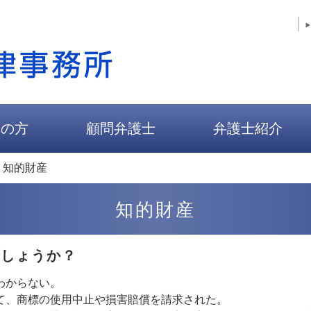
人の方
顧問弁護士
弁護士紹介
>
知的財産
知的財産
でしょうか？
わからない。
て、商標の使用中止や損害賠償を請求された。