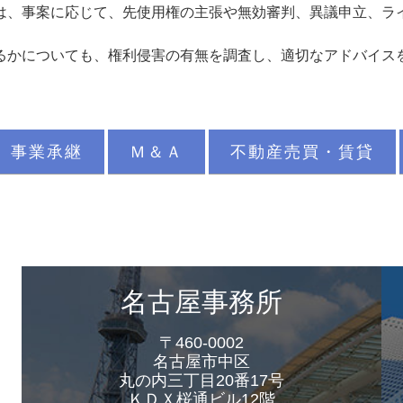
、事案に応じて、先使用権の主張や無効審判、異議申立、ラ
かについても、権利侵害の有無を調査し、適切なアドバイス
事業承継
Ｍ＆Ａ
不動産売買・賃貸
名古屋事務所
〒460-0002
名古屋市中区
丸の内三丁目20番17号
ＫＤＸ桜通ビル12階