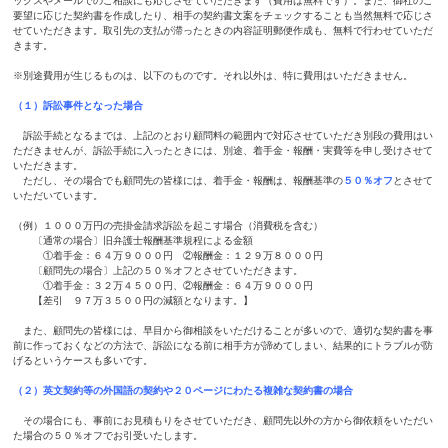
ックスやメールでのご相談にも応じさせていただきます（費用は無料です）。また、御社のご
要望に応じた契約書を作成したり、相手の契約書文案をチェックすることも当然無料で応じさ
せていただきます。取引先の支払が滞ったときの内容証明郵便作成も、無料で行わせていただ
きます。
※別途費用が生じるものは、以下のものです。それ以外は、特に費用はいただきません。
（１）訴訟事件となった場合
訴訟手続となるまでは、上記のとおり顧問料の範囲内で対応させていただき別段の費用はい
ただきませんが、訴訟手続に入ったときには、別途、着手金・報酬・実費等を申し受けさせて
いただきます。
ただし、その場合でも顧問先の皆様には、着手金・報酬は、報酬基準の
５０％オフ
とさせて
いただいています。
（例）１０００万円の売掛金請求訴訟を起こす場合（消費税を含む）
〔通常の場合〕旧弁護士報酬基準規程による金額
①着手金：６４万９０００円 ②報酬金：１２９万８０００円
〔顧問先の場合〕上記の５０％オフとさせていただきます。
①着手金：３２万４５００円、②報酬金：６４万９０００円
【差引 ９７万３５００円の減額となります。】
また、顧問先の皆様には、早目から御相談をいただけることが多いので、適切な契約書を事
前に作っておくなどの方法で、訴訟になる前に相手方が諦めてしまい、結果的にトラブルが防
げるというケースも多いです。
（２）英文契約等の外国語の契約や２０ページにわたる複雑な契約書の場合
その場合にも、事前にお見積もりをさせていただき、顧問先以外の方から御依頼をいただい
た場合の５０％オフでお引受いたします。