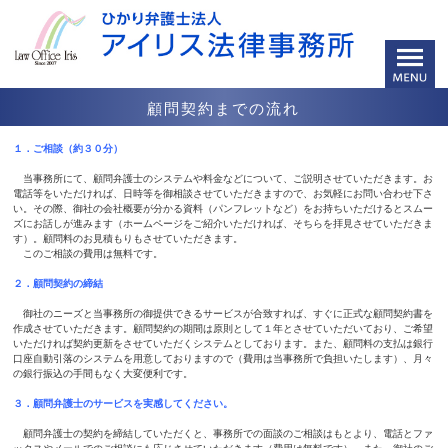
顧問契約までの流れ
１．ご相談（約３０分）
当事務所にて、顧問弁護士のシステムや料金などについて、ご説明させていただきます。お
電話等をいただければ、日時等を御相談させていただきますので、お気軽にお問い合わせ下さ
い。その際、御社の会社概要が分かる資料（パンフレットなど）をお持ちいただけるとスムー
ズにお話しが進みます（ホームページをご紹介いただければ、そちらを拝見させていただきま
す）。顧問料のお見積もりもさせていただきます。
このご相談の費用は無料です。
２．顧問契約の締結
御社のニーズと当事務所の御提供できるサービスが合致すれば、すぐに正式な顧問契約書を
作成させていただきます。顧問契約の期間は原則として１年とさせていただいており、ご希望
いただければ契約更新をさせていただくシステムとしております。また、顧問料の支払は銀行
口座自動引落のシステムを用意しておりますので（費用は当事務所で負担いたします）、月々
の銀行振込の手間もなく大変便利です。
３．顧問弁護士のサービスを実感してください。
顧問弁護士の契約を締結していただくと、事務所での面談のご相談はもとより、電話とファ