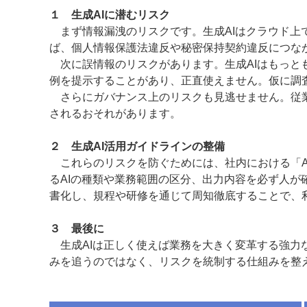
１ 生成
AI
に潜むリスク
まず情報漏洩のリスクです。生成AIはクラウド上
ば、個人情報保護法違反や秘密保持契約違反につな
次に誤情報のリスクがあります。生成AIはもっと
例を提示することがあり、正直使えません。仮に調
さらにガバナンス上のリスクも見逃せません。従業
されるおそれがあります。
２ 生成
AI
活用ガイドラインの整備
これらのリスクを防ぐためには、社内における「A
るAIの種類や業務範囲の区分、出力内容を必ず人
書化し、規程や研修を通じて周知徹底することで、
３ 最後に
生成AIは正しく使えば業務を大きく変革する強力
みを追うのではなく、リスクを統制する仕組みを整