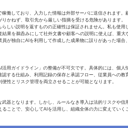
で稼働しており、入力した情報は外部サーバに送信されます。
がりかねず、取引先から厳しい指摘を受ける危険があります。
もらしい説明を返すものの正確性は保証されません。私も使用
査結果を鵜呑みにして社外文書や顧客への説明に使えば、重大
員が独自にAIを利用して作成した成果物に誤りがあった場合
I活用ガイドライン」の整備が不可欠です。具体的には、個人
が確認する仕組み、利用記録の保存と承認フロー、従業員への教
利便性とリスク管理を両立させることが可能となります。
な武器となります。しかし、ルールなき導入は法的リスクや信
えることで、安心してAIを活用し、組織全体の力に変えていく