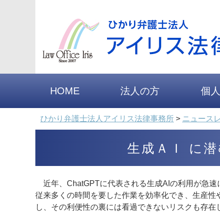
HOME
法人の方
個
ひかり弁護士法人アイリス法律事務所
>
ニュース
生成ＡＩ に
近年、ChatGPTに代表される生成AIの利用が
従来多くの時間を要した作業を効率化でき、生産性
し、その利便性の裏には看過できないリスクも存在