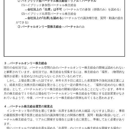
②
ハイブリッド型バーチャル株主総会
＝
リアル
＋
バーチャル
⑴ハイブリッド参加型バーチャル株主総会
→
会社法上の「出席」は不可
（バーチャルでの参加（傍聴のみ）を認める）
⑵ハイブリッド出席型バーチャル株主総会
→
会社法上の｢出席｣を認める
(バーチャルでの議決権行使、質問・動議の提出
ができる)
③
バーチャルオンリー型株主総会
＝
バーチャル
のみ
３．バーチャルオンリー株主総会
現行の会社法では、バーチャル空間のみのバーチャルオンリー株主総会の開催は認められない
と解釈されています。会社法では、株主総会を招集するには、株主総会の「場所」（物理的な
場所が必要）を定めなければならないとされているためです。
しかし、上場企業に限った話ですが、本年６月９日に成立した産業競争力強化法改正案によ
り、経産大臣と法務大臣の確認を受けることなど一定の要件のもと、「場所の定めのない株主
総会」として、バーチャルオンリー株主総会の開催が認められることになっています。本年６
月の株主総会で１０社の上場会社でバーチャルオンリー株主総会を可能とする定款変更がなさ
れているようで、今後、バーチャルオンリー株主総会の実例も出てくると思われます。
４．バーチャル株主総会運営の留意点
インターネット等の手段を通じて参加・出席する株主の本人確認（なりすまし防止）、事前
の書面投票や電子投票と総会当日の議決権行使との関係の整理、質問・動議の取扱いなど、バ
ーチャル株主総会では、リアルに開催する場合とは違う点に留意し、準備しておく必要があり
ます。
特にバーチャルでの総会出席を認める「出席型」のバーチャル株主総会を開催する場合に