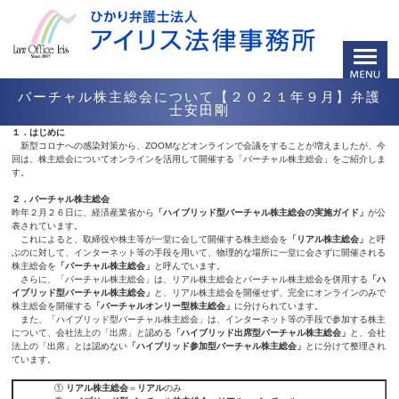
バーチャル株主総会について【２０２１年９月】弁護
士安田剛
１．はじめに
新型コロナへの感染対策から、ZOOMなどオンラインで会議をすることが増えましたが、今
回は、株主総会についてオンラインを活用して開催する「バーチャル株主総会」をご紹介しま
す。
２．バーチャル株主総会
昨年２月２６日に、経済産業省から
「ハイブリッド型バーチャル株主総会の実施ガイド」
が公
表されています。
これによると、取締役や株主等が一堂に会して開催する株主総会を
「リアル株主総会」
と呼
ぶのに対して、インターネット等の手段を用いて、物理的な場所に一堂に会さずに開催される
株主総会を
「バーチャル株主総会」
と呼んでいます。
さらに、「バーチャル株主総会」は、リアル株主総会とバーチャル株主総会を併用する
「ハ
イブリッド型バーチャル株主総会」
と、リアル株主総会を開催せず、完全にオンラインのみで
株主総会を開催する
「バーチャルオンリー型株主総会」
に分けられています。
また、「ハイブリッド型バーチャル株主総会」は、インターネット等の手段で参加する株主
について、会社法上の「出席」と認める
「ハイブリッド
出席型
バーチャル株主総会」
と、会社
法上の「出席」とは認めない
「ハイブリッド
参加型
バーチャル株主総会」
とに分けて整理され
ています。
①
リアル株主総会
＝
リアル
のみ