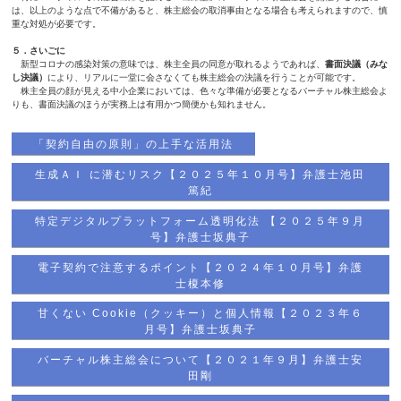
は、以上のような点で不備があると、株主総会の取消事由となる場合も考えられますので、慎
重な対処が必要です。
５．さいごに
新型コロナの感染対策の意味では、株主全員の同意が取れるようであれば、
書面決議（みな
し決議）
により、リアルに一堂に会さなくても株主総会の決議を行うことが可能です。
株主全員の顔が見える中小企業においては、色々な準備が必要となるバーチャル株主総会よ
りも、書面決議のほうが実務上は有用かつ簡便かも知れません。
「契約自由の原則」の上手な活用法
生成ＡＩ に潜むリスク【２０２５年１０月号】弁護士池田
篤紀
特定デジタルプラットフォーム透明化法 【２０２５年９月
号】弁護士坂典子
電子契約で注意するポイント【２０２４年１０月号】弁護
士榎本修
甘くない Cookie（クッキー）と個人情報【２０２３年６
月号】弁護士坂典子
バーチャル株主総会について【２０２１年９月】弁護士安
田剛