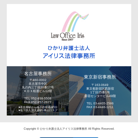
名古屋事務所
東京新宿事務所
〒460-0002
名古屋市中区
〒163-0649
丸の内三丁目20番17号
東京都新宿区西新宿
ＫＤＸ桜通ビル12階
1丁目25番1号
新宿センタービル49階
TEL 052-938-5508
FAX 052-957-2677
TEL 03-4405-2586
FAX 03-4446-1211
●名古屋駅から地下鉄桜通線5分
●地下鉄久屋大通駅1番出口スグ
Copyright © ひかり弁護士法人アイリス法律事務所 All Rights Reserved.