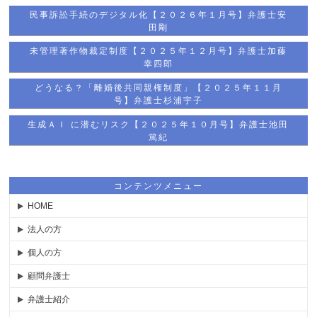
民事訴訟手続のデジタル化【２０２６年１月号】弁護士安
田剛
未管理著作物裁定制度【２０２５年１２月号】弁護士加藤
幸四郎
どうなる？「離婚後共同親権制度」【２０２５年１１月
号】弁護士杉浦宇子
生成ＡＩ に潜むリスク【２０２５年１０月号】弁護士池田
篤紀
コンテンツメニュー
HOME
法人の方
個人の方
顧問弁護士
弁護士紹介