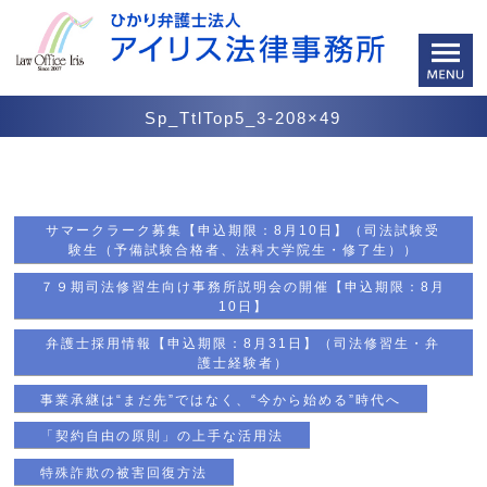
Sp_TtlTop5_3-208×49
サマークラーク募集【申込期限：8月10日】（司法試験受
験生（予備試験合格者、法科大学院生・修了生））
７９期司法修習生向け事務所説明会の開催【申込期限：8月
10日】
弁護士採用情報【申込期限：8月31日】（司法修習生・弁
護士経験者）
事業承継は“まだ先”ではなく、“今から始める”時代へ
「契約自由の原則」の上手な活用法
特殊詐欺の被害回復方法