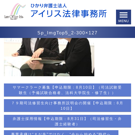
Sp_ImgTop5_2-300×127
サマークラーク募集【申込期限：8月10日】（司法試験受
験生（予備試験合格者、法科大学院生・修了生））
７９期司法修習生向け事務所説明会の開催【申込期限：8月
10日】
弁護士採用情報【申込期限：8月31日】（司法修習生・弁
護士経験者）
事業承継は“まだ先”ではなく、“今から始める”時代へ