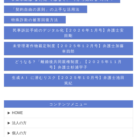
「契約自由の原則」の上手な活用法
特殊詐欺の被害回復方法
民事訴訟手続のデジタル化【２０２６年１月号】弁護士安
田剛
未管理著作物裁定制度【２０２５年１２月号】弁護士加藤
幸四郎
どうなる？「離婚後共同親権制度」【２０２５年１１月
号】弁護士杉浦宇子
生成ＡＩ に潜むリスク【２０２５年１０月号】弁護士池田
篤紀
コンテンツメニュー
HOME
法人の方
個人の方