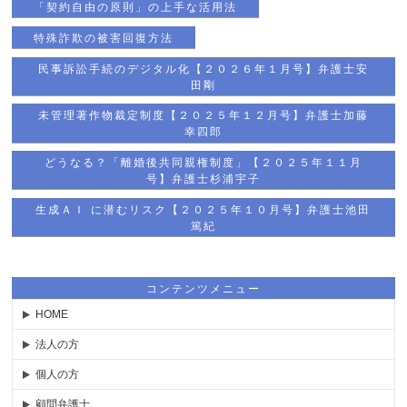
「契約自由の原則」の上手な活用法
特殊詐欺の被害回復方法
民事訴訟手続のデジタル化【２０２６年１月号】弁護士安
田剛
未管理著作物裁定制度【２０２５年１２月号】弁護士加藤
幸四郎
どうなる？「離婚後共同親権制度」【２０２５年１１月
号】弁護士杉浦宇子
生成ＡＩ に潜むリスク【２０２５年１０月号】弁護士池田
篤紀
コンテンツメニュー
HOME
法人の方
個人の方
顧問弁護士