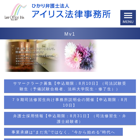
Mv1
サマークラーク募集【申込期限：8月10日】（司法試験受
験生（予備試験合格者、法科大学院生・修了生））
７９期司法修習生向け事務所説明会の開催【申込期限：8月
10日】
弁護士採用情報【申込期限：8月31日】（司法修習生・弁
護士経験者）
事業承継は“まだ先”ではなく、“今から始める”時代へ