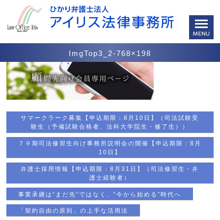
ImgTop3_2-768×198
サマークラーク募集【申込期限：8月10日】（司法試験受
験生（予備試験合格者、法科大学院生・修了生））
７９期司法修習生向け事務所説明会の開催【申込期限：8月
10日】
弁護士採用情報【申込期限：8月31日】（司法修習生・弁
護士経験者）
事業承継は“まだ先”ではなく、“今から始める”時代へ
「契約自由の原則」の上手な活用法