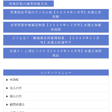
特殊詐欺の被害回復方法
民事訴訟手続のデジタル化【２０２６年１月号】弁護士安
田剛
未管理著作物裁定制度【２０２５年１２月号】弁護士加藤
幸四郎
どうなる？「離婚後共同親権制度」【２０２５年１１月
号】弁護士杉浦宇子
生成ＡＩ に潜むリスク【２０２５年１０月号】弁護士池田
篤紀
コンテンツメニュー
HOME
法人の方
個人の方
顧問弁護士