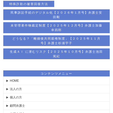
特殊詐欺の被害回復方法
民事訴訟手続のデジタル化【２０２６年１月号】弁護士安
田剛
未管理著作物裁定制度【２０２５年１２月号】弁護士加藤
幸四郎
どうなる？「離婚後共同親権制度」【２０２５年１１月
号】弁護士杉浦宇子
生成ＡＩ に潜むリスク【２０２５年１０月号】弁護士池田
篤紀
コンテンツメニュー
HOME
法人の方
個人の方
顧問弁護士