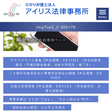
ImgTop3_2-300×78
サマークラーク募集【申込期限：8月10日】（司法試験受
験生（予備試験合格者、法科大学院生・修了生））
７９期司法修習生向け事務所説明会の開催【申込期限：8月
10日】
弁護士採用情報【申込期限：8月31日】（司法修習生・弁
護士経験者）
事業承継は“まだ先”ではなく、“今から始める”時代へ
「契約自由の原則」の上手な活用法