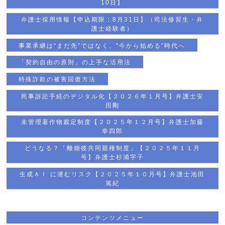
10日】
弁護士採用情報【申込期限：8月31日】（司法修習生・弁
護士経験者）
事業承継は“まだ先”ではなく、“今から始める”時代へ
「契約自由の原則」の上手な活用法
特殊詐欺の被害回復方法
民事訴訟手続のデジタル化【２０２６年１月号】弁護士安
田剛
未管理著作物裁定制度【２０２５年１２月号】弁護士加藤
幸四郎
どうなる？「離婚後共同親権制度」【２０２５年１１月
号】弁護士杉浦宇子
生成ＡＩ に潜むリスク【２０２５年１０月号】弁護士池田
篤紀
コンテンツメニュー