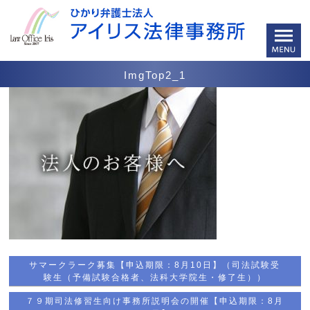
ImgTop2_1
サマークラーク募集【申込期限：8月10日】（司法試験受
験生（予備試験合格者、法科大学院生・修了生））
７９期司法修習生向け事務所説明会の開催【申込期限：8月