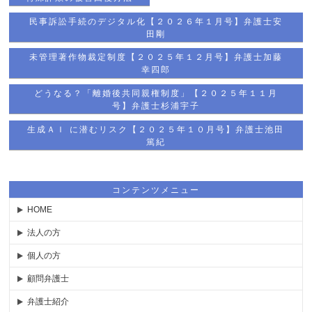
民事訴訟手続のデジタル化【２０２６年１月号】弁護士安
田剛
未管理著作物裁定制度【２０２５年１２月号】弁護士加藤
幸四郎
どうなる？「離婚後共同親権制度」【２０２５年１１月
号】弁護士杉浦宇子
生成ＡＩ に潜むリスク【２０２５年１０月号】弁護士池田
篤紀
コンテンツメニュー
HOME
法人の方
個人の方
顧問弁護士
弁護士紹介