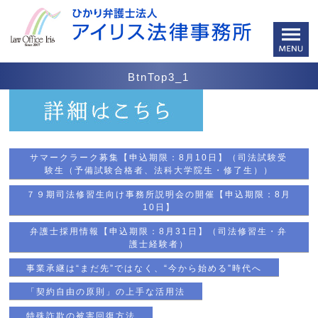
BtnTop3_1
サマークラーク募集【申込期限：8月10日】（司法試験受
験生（予備試験合格者、法科大学院生・修了生））
７９期司法修習生向け事務所説明会の開催【申込期限：8月
10日】
弁護士採用情報【申込期限：8月31日】（司法修習生・弁
護士経験者）
事業承継は“まだ先”ではなく、“今から始める”時代へ
「契約自由の原則」の上手な活用法
特殊詐欺の被害回復方法