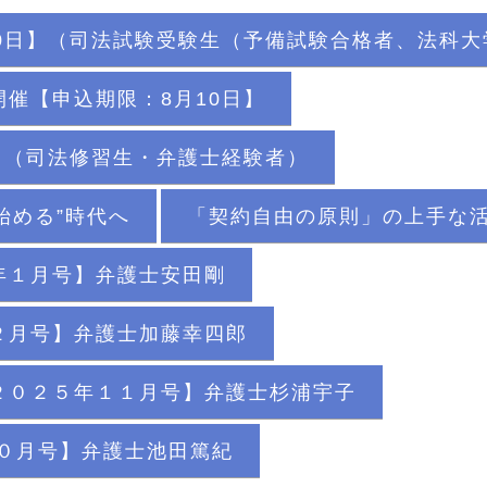
0日】（司法試験受験生（予備試験合格者、法科
催【申込期限：8月10日】
】（司法修習生・弁護士経験者）
始める”時代へ
「契約自由の原則」の上手な
年１月号】弁護士安田剛
２月号】弁護士加藤幸四郎
２０２５年１１月号】弁護士杉浦宇子
０月号】弁護士池田篤紀