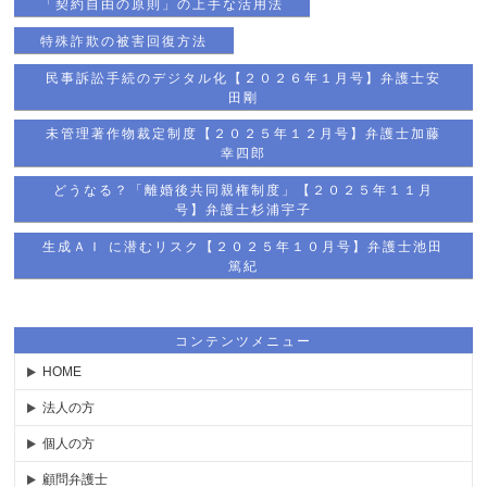
「契約自由の原則」の上手な活用法
特殊詐欺の被害回復方法
民事訴訟手続のデジタル化【２０２６年１月号】弁護士安
田剛
未管理著作物裁定制度【２０２５年１２月号】弁護士加藤
幸四郎
どうなる？「離婚後共同親権制度」【２０２５年１１月
号】弁護士杉浦宇子
生成ＡＩ に潜むリスク【２０２５年１０月号】弁護士池田
篤紀
コンテンツメニュー
HOME
法人の方
個人の方
顧問弁護士