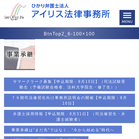
BtnTop2_6-100×100
サマークラーク募集【申込期限：8月10日】（司法試験受
験生（予備試験合格者、法科大学院生・修了生））
７９期司法修習生向け事務所説明会の開催【申込期限：8月
10日】
弁護士採用情報【申込期限：8月31日】（司法修習生・弁
護士経験者）
事業承継は“まだ先”ではなく、“今から始める”時代へ