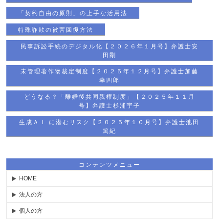
「契約自由の原則」の上手な活用法
特殊詐欺の被害回復方法
民事訴訟手続のデジタル化【２０２６年１月号】弁護士安
田剛
未管理著作物裁定制度【２０２５年１２月号】弁護士加藤
幸四郎
どうなる？「離婚後共同親権制度」【２０２５年１１月
号】弁護士杉浦宇子
生成ＡＩ に潜むリスク【２０２５年１０月号】弁護士池田
篤紀
コンテンツメニュー
HOME
法人の方
個人の方