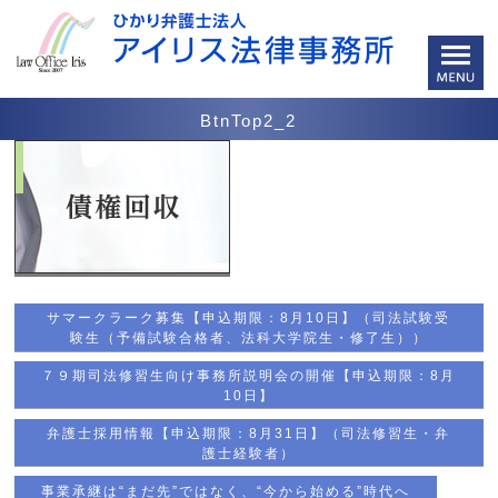
BtnTop2_2
サマークラーク募集【申込期限：8月10日】（司法試験受
験生（予備試験合格者、法科大学院生・修了生））
７９期司法修習生向け事務所説明会の開催【申込期限：8月
10日】
弁護士採用情報【申込期限：8月31日】（司法修習生・弁
護士経験者）
事業承継は“まだ先”ではなく、“今から始める”時代へ