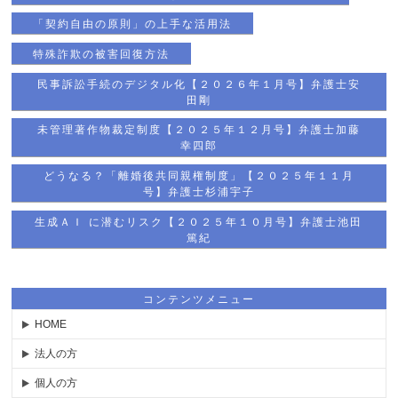
「契約自由の原則」の上手な活用法
特殊詐欺の被害回復方法
民事訴訟手続のデジタル化【２０２６年１月号】弁護士安
田剛
未管理著作物裁定制度【２０２５年１２月号】弁護士加藤
幸四郎
どうなる？「離婚後共同親権制度」【２０２５年１１月
号】弁護士杉浦宇子
生成ＡＩ に潜むリスク【２０２５年１０月号】弁護士池田
篤紀
コンテンツメニュー
HOME
法人の方
個人の方