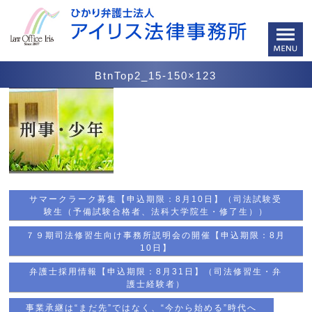
BtnTop2_15-150×123
サマークラーク募集【申込期限：8月10日】（司法試験受
験生（予備試験合格者、法科大学院生・修了生））
７９期司法修習生向け事務所説明会の開催【申込期限：8月
10日】
弁護士採用情報【申込期限：8月31日】（司法修習生・弁
護士経験者）
事業承継は“まだ先”ではなく、“今から始める”時代へ