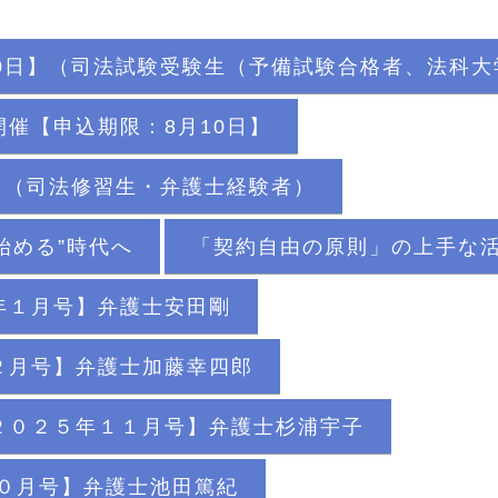
0日】（司法試験受験生（予備試験合格者、法科
催【申込期限：8月10日】
】（司法修習生・弁護士経験者）
始める”時代へ
「契約自由の原則」の上手な
年１月号】弁護士安田剛
２月号】弁護士加藤幸四郎
２０２５年１１月号】弁護士杉浦宇子
０月号】弁護士池田篤紀