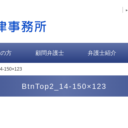
人の方
顧問弁護士
弁護士紹介
4-150×123
BtnTop2_14-150×123