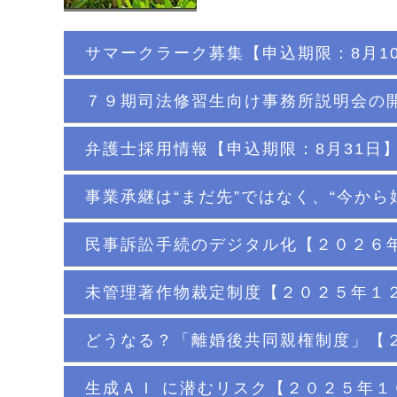
サマークラーク募集【申込期限：8月1
７９期司法修習生向け事務所説明会の開
弁護士採用情報【申込期限：8月31日
事業承継は“まだ先”ではなく、“今から
民事訴訟手続のデジタル化【２０２６
未管理著作物裁定制度【２０２５年１
どうなる？「離婚後共同親権制度」【
生成ＡＩ に潜むリスク【２０２５年１