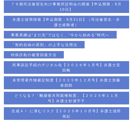
７９期司法修習生向け事務所説明会の開催【申込期限：8月
10日】
弁護士採用情報【申込期限：8月31日】（司法修習生・弁
護士経験者）
事業承継は“まだ先”ではなく、“今から始める”時代へ
「契約自由の原則」の上手な活用法
特殊詐欺の被害回復方法
民事訴訟手続のデジタル化【２０２６年１月号】弁護士安
田剛
未管理著作物裁定制度【２０２５年１２月号】弁護士加藤
幸四郎
どうなる？「離婚後共同親権制度」【２０２５年１１月
号】弁護士杉浦宇子
生成ＡＩ に潜むリスク【２０２５年１０月号】弁護士池田
篤紀