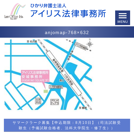
anjomap-768×632
サマークラーク募集【申込期限：8月10日】（司法試験受
験生（予備試験合格者、法科大学院生・修了生））