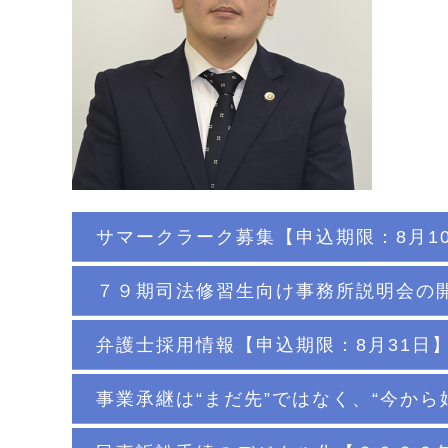
サマークラーク募集【申込期限：8月1
７９期司法修習生向け事務所説明会の開
弁護士採用情報【申込期限：8月31日
事業承継は“まだ先”ではなく、“今から