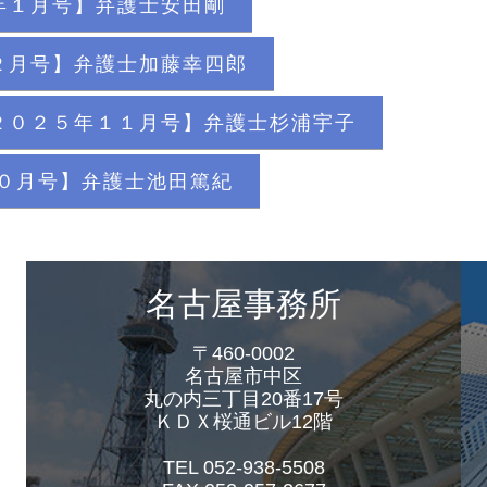
年１月号】弁護士安田剛
２月号】弁護士加藤幸四郎
２０２５年１１月号】弁護士杉浦宇子
０月号】弁護士池田篤紀
名古屋事務所
〒460-0002
名古屋市中区
丸の内三丁目20番17号
ＫＤＸ桜通ビル12階
TEL 052-938-5508