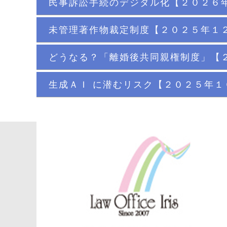
民事訴訟手続のデジタル化【２０２６
未管理著作物裁定制度【２０２５年１
どうなる？「離婚後共同親権制度」【
生成ＡＩ に潜むリスク【２０２５年１