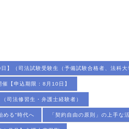
0日】（司法試験受験生（予備試験合格者、法科
催【申込期限：8月10日】
】（司法修習生・弁護士経験者）
始める”時代へ
「契約自由の原則」の上手な