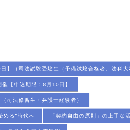
0日】（司法試験受験生（予備試験合格者、法科
催【申込期限：8月10日】
】（司法修習生・弁護士経験者）
始める”時代へ
「契約自由の原則」の上手な