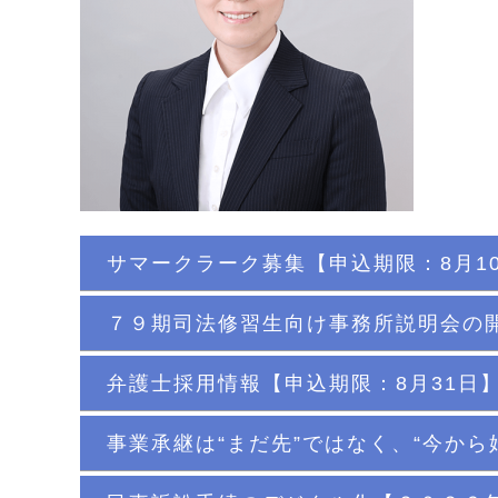
サマークラーク募集【申込期限：8月1
７９期司法修習生向け事務所説明会の開
弁護士採用情報【申込期限：8月31日
事業承継は“まだ先”ではなく、“今から