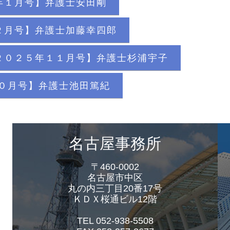
年１月号】弁護士安田剛
２月号】弁護士加藤幸四郎
２０２５年１１月号】弁護士杉浦宇子
０月号】弁護士池田篤紀
名古屋事務所
〒460-0002
名古屋市中区
丸の内三丁目20番17号
ＫＤＸ桜通ビル12階
TEL 052-938-5508