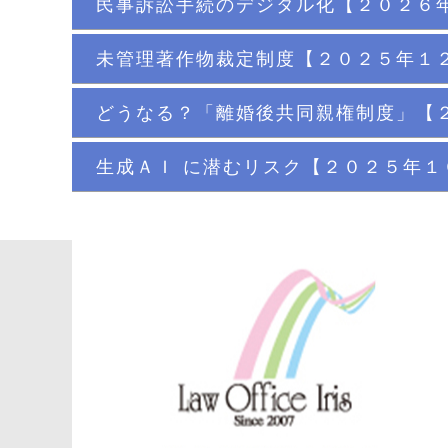
民事訴訟手続のデジタル化【２０２６
未管理著作物裁定制度【２０２５年１
どうなる？「離婚後共同親権制度」【
生成ＡＩ に潜むリスク【２０２５年１