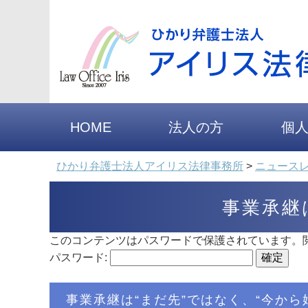
HOME
法人の方
個
ひかり弁護士法人アイリス法律事務所
>
ニュース
事業承継
このコンテンツはパスワードで保護されています。
パスワード:
事業承継は“まだ先”ではなく、“今から